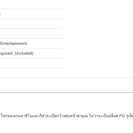
5
Entertainment
equired. (included)
ลกของเกมคาสิโนและกีฬาจะเปิดกว้างต่อหน้าตาคุณ ไม่ว่าจะเป็นสล็อต PG รูเล็ต 