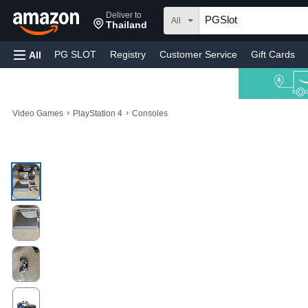
Deliver to
All
Thailand
PG SLOT
Registry
Customer Service
Gift Cards
All
›
›
Video Games
PlayStation 4
Consoles