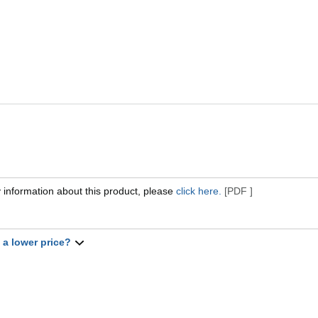
 information about this product, please
click here.
[PDF ]
t a lower price?