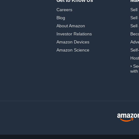
Get to Know Us
Mak
Careers
Sell
Blog
Sell
About Amazon
Sell
Investor Relations
Beco
Amazon Devices
Adve
Amazon Science
Self
Hos
›
Se
with