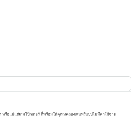
หรือแม้แต่เกมโป๊กเกอร์ ก็พร้อมให้คุณทดลองเล่นฟรีแบบไม่มีค่าใช้จ่าย