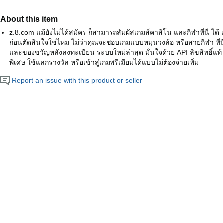
About this item
z.8.com แม้ยังไม่ได้สมัคร ก็สามารถสัมผัสเกมส์คาสิโน และกีฬาที่นี่ ได้ 
ก่อนตัดสินใจใช่ไหม ไม่ว่าคุณจะชอบเกมแบบหมุนวงล้อ หรือสายกีฬา ที่นี
และของขวัญหลังลงทะเบียน ระบบใหม่ล่าสุด มั่นใจด้วย API ลิขสิทธิ์แท้ ทุ
พิเศษ ใช้แลกรางวัล หรือเข้าสู่เกมพรีเมียมได้แบบไม่ต้องจ่ายเพิ่ม
Report an issue with this product or seller