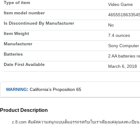
Type of item
Video Game
Item model number
465551863354
Is Discontinued By Manufacturer
No
Item Weight
7.4 ounces
Manufacturer
Sony Computer 
Batteries
2 AA batteries r
Date First Available
March 6, 2018
WARNING
:
California’s Proposition 65
Product Description
z.8.com สัมผัสความสนุกแบบเต็มอรรถรสกับเว็บเราเพียงแค่คุณลงทะเบียน โ