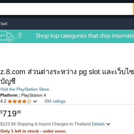
Sell
z.8.com ส่วนต่างระหว่าง pg slot และเว็บไซต์
บัญชี
Visit the PlayStation Store
Platform :
PlayStation 4
4.2
394 ratings
719
$
98
$123.86 Shipping & Import Charges to Thailand
Details
Only 1 left in stock - order soon.