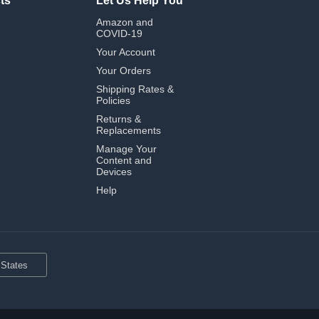
ts
Let Us Help You
Amazon and
COVID-19
Your Account
Your Orders
Shipping Rates &
Policies
Returns &
Replacements
Manage Your
Content and
Devices
Help
 States