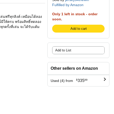
Fulfilled by Amazon
Only 1 left in stock - order
เล่นฟรีทุกลิงค์ เหมือนได้ลอง
soon.
่มีให้ครบ พร้อมสิทธิ์ทดลอง
กครั้งที่เล่น จะได้รับแต้ม
Add to cart
Add to List
Other sellers on Amazon
$
335
99
Used (4) from