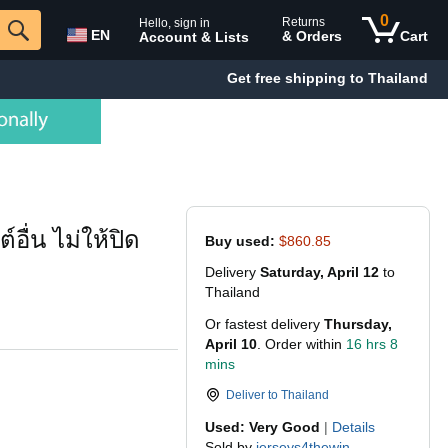
0
Returns
Hello, sign in
EN
& Orders
Cart
Account & Lists
Get free shipping to Thailand
อื่น ไม่ให้ปิด
Buy used:
$860.85
Delivery
Saturday, April 12
to
Thailand
Or fastest delivery
Thursday,
April 10
. Order within
16 hrs 8
mins
Deliver to
Thailand
Used: Very Good
|
Details
Sold by
jerseys4thewin