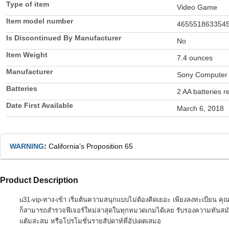
Type of item
Video Game
Item model number
465551863354
Is Discontinued By Manufacturer
No
Item Weight
7.4 ounces
Manufacturer
Sony Computer 
Batteries
2 AA batteries r
Date First Available
March 6, 2018
WARNING
:
California’s Proposition 65
Product Description
u31-vip-ทาง-เข้า เริ่มต้นความสนุกแบบไม่ต้องคิดเยอะ เพียงลงทะเบียน คุณ
ก็สามารถสำรวจฟีเจอร์ใหม่ล่าสุดในทุกหมวดเกมได้เลย รับรองความทันสมัย
แต้มสะสม หรือโปรโมชั่นรายสัปดาห์ที่อัปเดตเสมอ