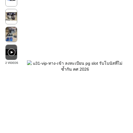
2 VIDEOS