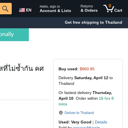
0
Returns
Hello, sign in
EN
& Orders
Cart
Account & Lists
Get free shipping to Thailand
ที่ไม่ซ้ำกัน คศ
Buy used:
$860.85
Delivery
Saturday, April 12
to
Thailand
Or fastest delivery
Thursday,
April 10
. Order within
16 hrs 8
mins
Deliver to
Thailand
Used: Very Good
|
Details
Sold by
jerseys4thewin