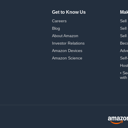
Get to Know Us
Mak
Careers
Sell
Blog
Sell
About Amazon
Sell
Investor Relations
Beco
Amazon Devices
Adve
Amazon Science
Self
Hos
›
Se
with