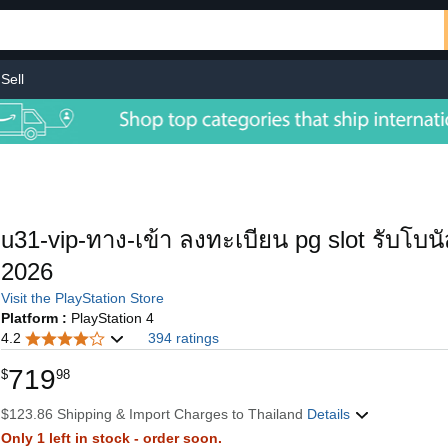
Sell
u31-vip-ทาง-เข้า ลงทะเบียน pg slot รับโบนัส
2026
Visit the PlayStation Store
Platform :
PlayStation 4
4.2
394 ratings
719
$
98
$123.86 Shipping & Import Charges to Thailand
Details
Only 1 left in stock - order soon.