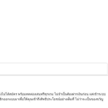
ยังไม่ได้สมัคร พร้อมทดลองเล่นฟรีทุกเกม ไม่จำเป็นต้องฝากเงินก่อน แค่เข้าระบบ
อกแบบมาเพื่อให้คุณเข้าถึงสิทธิประโยชน์อย่างเต็มที่ ไม่ว่าจะเป็นของขวัญ