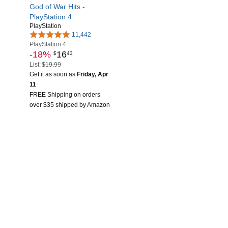
God of War Hits -
PlayStation 4
PlayStation
11,442
PlayStation 4
-18%
16
$
43
List:
$19.99
Get it as soon as
Friday, Apr
11
FREE Shipping on orders
over $35 shipped by Amazon