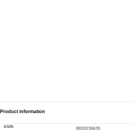
Product information
ASIN
B030236635