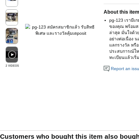
About this ite
pg-123 เรามีเก
ของคุณ พร้อม
ล่าสุด มั่นใจด้ว
อย่างต่อเนื่อง น
แลกรางวัล หรือเข
ประสบการณ์ใหม่
ทะเบียนแล้วเริ่
2 VIDEOS
Report an issue
Customers who bought this item also bough