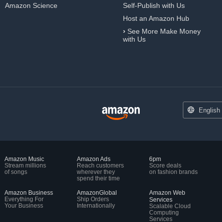
Amazon Science
Self-Publish with Us
Host an Amazon Hub
›
See More Make Money
with Us
English
Amazon Music
Amazon Ads
6pm
Stream millions
Reach customers
Score deals
of songs
wherever they
on fashion brands
spend their time
Amazon Business
AmazonGlobal
Amazon Web
Everything For
Ship Orders
Services
Your Business
Internationally
Scalable Cloud
Computing
Services