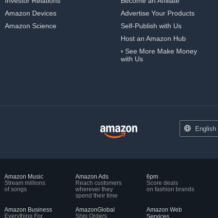
Investor Relations
Become an Affiliate
Amazon Devices
Advertise Your Products
Amazon Science
Self-Publish with Us
Host an Amazon Hub
›
See More Make Money
with Us
English
Amazon Music
Amazon Ads
6pm
Stream millions
Reach customers
Score deals
of songs
wherever they
on fashion brands
spend their time
Amazon Business
AmazonGlobal
Amazon Web
Everything For
Ship Orders
Services