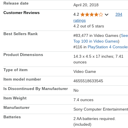
Release date
April 20, 2018
Customer Reviews
4.2
394
ratings
4.2 out of 5 stars
Best Sellers Rank
#83,477 in Video Games (
See
Top 100 in Video Games
)
#116 in
PlayStation 4 Console
Product Dimensions
14.3 x 4.5 x 17 inches; 7.41
ounces
Type of item
Video Game
Item model number
4655518633545
Is Discontinued By Manufacturer
No
Item Weight
7.4 ounces
Manufacturer
Sony Computer Entertainmen
Batteries
2 AA batteries required.
(included)