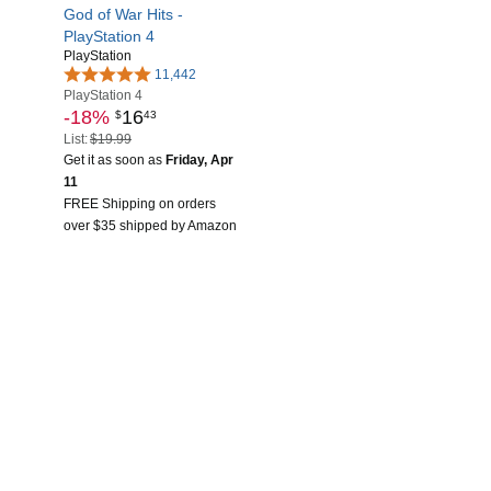
God of War Hits -
PlayStation 4
PlayStation
11,442
PlayStation 4
-18%
16
$
43
List:
$19.99
Get it as soon as
Friday, Apr
11
FREE Shipping on orders
over $35 shipped by Amazon