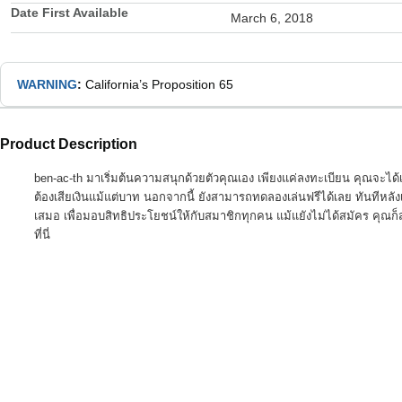
Date First Available
March 6, 2018
WARNING
:
California’s Proposition 65
Product Description
ben-ac-th มาเริ่มต้นความสนุกด้วยตัวคุณเอง เพียงแค่ลงทะเบียน คุณจะได้เ
ต้องเสียเงินแม้แต่บาท นอกจากนี้ ยังสามารถทดลองเล่นฟรีได้เลย ทันทีหลั
เสมอ เพื่อมอบสิทธิประโยชน์ให้กับสมาชิกทุกคน แม้แยังไม่ได้สมัคร คุณก
ที่นี่