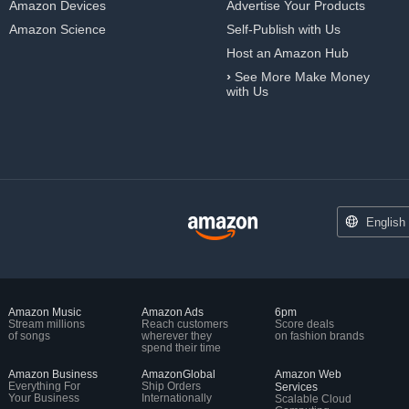
Amazon Devices
Advertise Your Products
Amazon Science
Self-Publish with Us
Host an Amazon Hub
›
See More Make Money
with Us
English
Amazon Music
Amazon Ads
6pm
Stream millions
Reach customers
Score deals
of songs
wherever they
on fashion brands
spend their time
Amazon Business
AmazonGlobal
Amazon Web
Everything For
Ship Orders
Services
Your Business
Internationally
Scalable Cloud