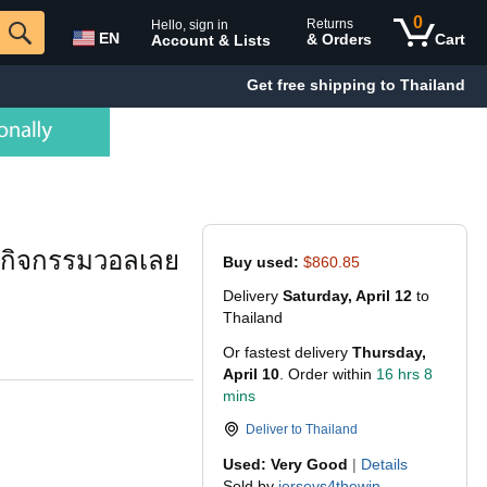
0
Returns
Hello, sign in
EN
& Orders
Cart
Account & Lists
Get free shipping to Thailand
สมกิจกรรมวอลเลย
Buy used:
$860.85
Delivery
Saturday, April 12
to
Thailand
Or fastest delivery
Thursday,
April 10
. Order within
16 hrs 8
mins
Deliver to
Thailand
Used: Very Good
|
Details
Sold by
jerseys4thewin