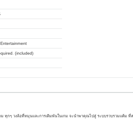
5
Entertainment
equired. (included)
 ทุกๆ วงล้อที่หมุนและการเดิมพันในเกม จะนำพาคุณไปสู่ ระบบรวบรวมแต้ม ที่สามา