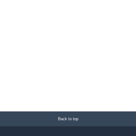
Back to top