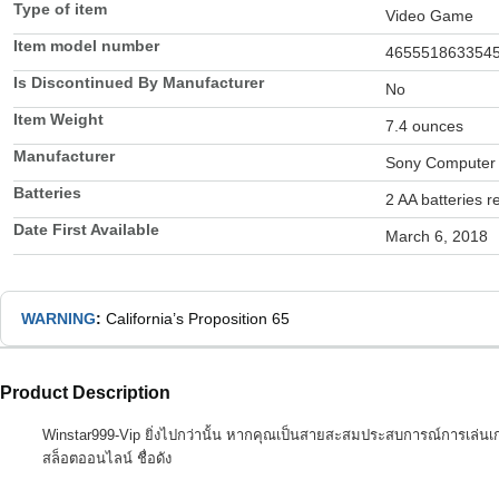
Type of item
Video Game
Item model number
465551863354
Is Discontinued By Manufacturer
No
Item Weight
7.4 ounces
Manufacturer
Sony Computer 
Batteries
2 AA batteries r
Date First Available
March 6, 2018
WARNING
:
California’s Proposition 65
Product Description
Winstar999-Vip ยิ่งไปกว่านั้น หากคุณเป็นสายสะสมประสบการณ์การเล่นเกม
สล็อตออนไลน์ ชื่อดัง