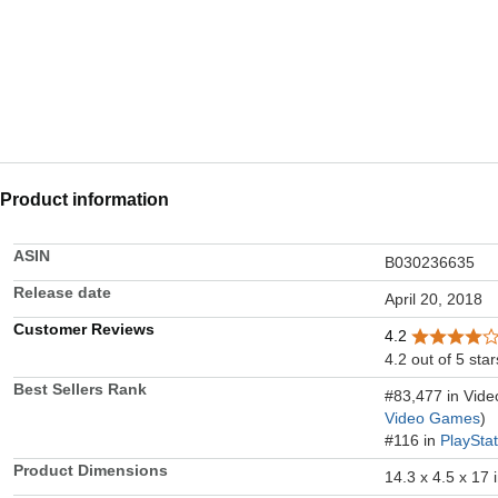
Product information
ASIN
B030236635
Release date
April 20, 2018
Customer Reviews
4.2
4.2 out of 5 star
Best Sellers Rank
#83,477 in Vid
Video Games
)
#116 in
PlaySta
Product Dimensions
14.3 x 4.5 x 17