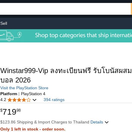
Sell
Winstar999-Vip ลงทะเบียนฟรี รับโบนัสผ
บอล 2026
Visit the PlayStation Store
Platform :
PlayStation 4
4.2
394 ratings
719
$
98
$123.86 Shipping & Import Charges to Thailand
Details
Only 1 left in stock - order soon.