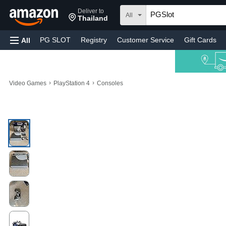
Deliver to
All
Thailand
PG SLOT
Registry
Customer Service
Gift Cards
All
›
›
Video Games
PlayStation 4
Consoles