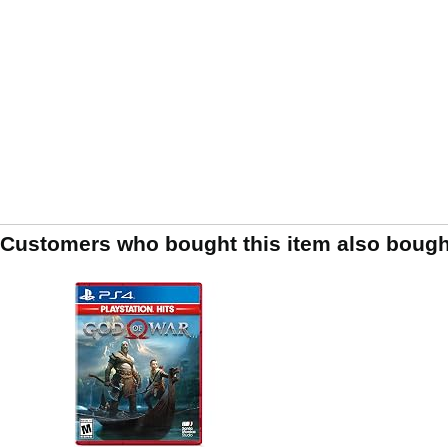
Customers who bought this item also bough