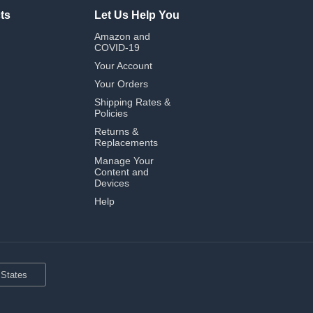
ts
Let Us Help You
Amazon and
COVID-19
Your Account
Your Orders
Shipping Rates &
Policies
Returns &
Replacements
Manage Your
Content and
Devices
Help
 States