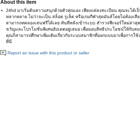
About this item
24hd มาเริ่มต้นความสนุกด้วยตัวคุณเอง เพียงแค่ลงทะเบียน คุณจะได้เป็
หลากหลาย ไม่ว่าจะเป็น สล็อต รูเล็ต หรือเกมกีฬาสุดมันส์โดยไม่ต้องเสีย
สามารถทดลองเล่นฟรีได้เลย ทันทีหลังเข้าระบบ สำรวจฟีเจอร์ใหม่ล่าส
ขวัญและโปรโมชั่นพิเศษอัปเดตอยู่เสมอ เพื่อมอบสิทธิประโยชน์ให้กับสมา
คุณก็สามารถศึกษาเพิ่มเติมเกี่ยวกับระบบสมาชิกที่ออกแบบมาเพื่อการใ
ที่นี่
Report an issue with this product or seller