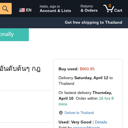
0
Returns
Hello, sign in
EN
& Orders
Cart
Account & Lists
Get free shipping to Thailand
อันดับต้นๆ กฎ
Buy used:
$860.85
Delivery
Saturday, April 12
to
Thailand
Or fastest delivery
Thursday,
April 10
. Order within
16 hrs 8
mins
Deliver to
Thailand
Used: Very Good
|
Details
Sold by
jerseys4thewin