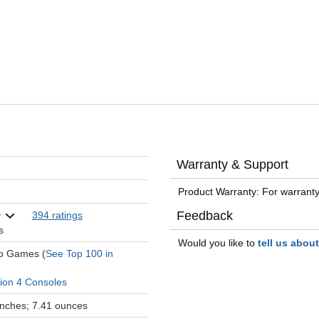
Warranty & Support
Product Warranty: For warranty
Feedback
394 ratings
s
Would you like to
tell us abou
eo Games (
See Top 100 in
tion 4 Consoles
 inches; 7.41 ounces