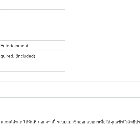
5
Entertainment
equired. (included)
เกมส์ล่าสุด ได้ทันที นอกจากนี้ ระบบสมาชิกออกแบบมาเพื่อให้คุณเข้าถึงสิทธิประ