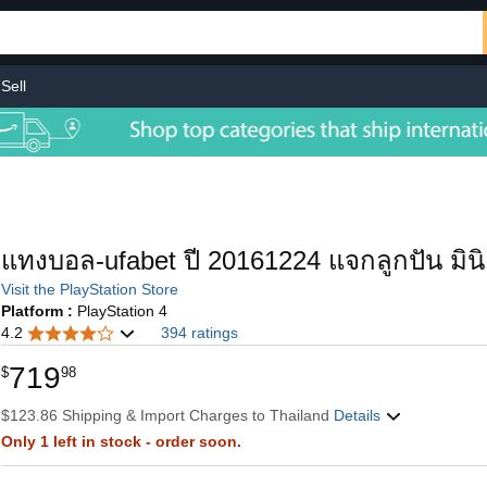
Sell
แทงบอล-ufabet ปี 20161224 แจกลูกปัน มินิ
Visit the PlayStation Store
Platform :
PlayStation 4
4.2
394 ratings
719
$
98
$123.86 Shipping & Import Charges to Thailand
Details
Only 1 left in stock - order soon.