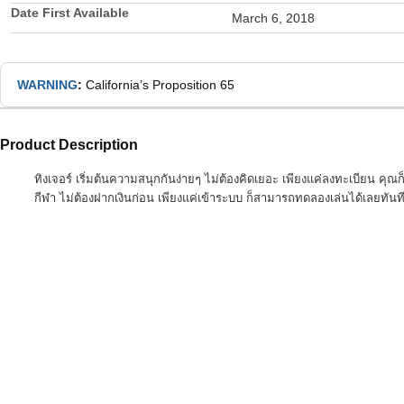
Date First Available
March 6, 2018
WARNING
:
California’s Proposition 65
Product Description
ทิงเจอร์ เริ่มต้นความสนุกกันง่ายๆ ไม่ต้องคิดเยอะ เพียงแค่ลงทะเบียน คุณ
กีฬา ไม่ต้องฝากเงินก่อน เพียงแค่เข้าระบบ ก็สามารถทดลองเล่นได้เลยทันท