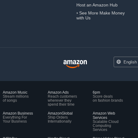
Host an Amazon Hub
›
See More Make Money
with Us
English
Amazon Music
Amazon Ads
6pm
Stream millions
Reach customers
Score deals
of songs
wherever they
on fashion brands
spend their time
Amazon Business
AmazonGlobal
Amazon Web
Everything For
Ship Orders
Services
Your Business
Internationally
Scalable Cloud
Computing
Services