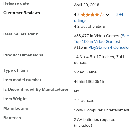
Release date
April 20, 2018
Customer Reviews
4.2
394
ratings
4.2 out of 5 stars
Best Sellers Rank
#83,477 in Video Games (
See
Top 100 in Video Games
)
#116 in
PlayStation 4 Console
Product Dimensions
14.3 x 4.5 x 17 inches; 7.41
ounces
Type of item
Video Game
Item model number
4655518633545
Is Discontinued By Manufacturer
No
Item Weight
7.4 ounces
Manufacturer
Sony Computer Entertainmen
Batteries
2 AA batteries required.
(included)