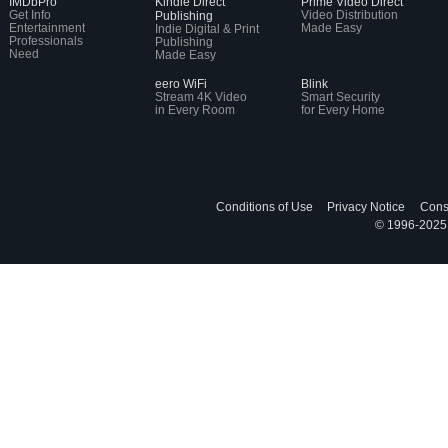
IMDbPro
Kindle Direct
Prime Video Direct
Get Info
Video Distribution
Publishing
Entertainment
Made Easy
Indie Digital & Print
Professionals
Publishing
Need
Made Easy
eero WiFi
Blink
Stream 4K Video
Smart Security
in Every Room
for Every Home
Conditions of Use
Privacy Notice
Cons
© 1996-2025, 