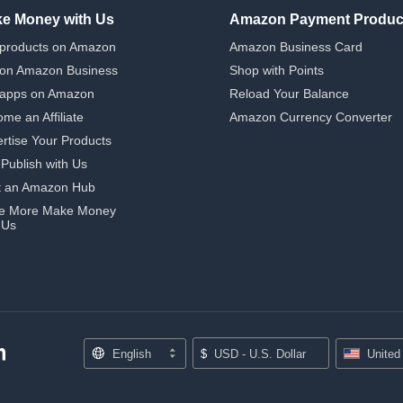
e Money with Us
Amazon Payment Produc
 products on Amazon
Amazon Business Card
 on Amazon Business
Shop with Points
 apps on Amazon
Reload Your Balance
me an Affiliate
Amazon Currency Converter
rtise Your Products
-Publish with Us
t an Amazon Hub
e More Make Money
 Us
English
$
USD - U.S. Dollar
United