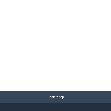
Back to top