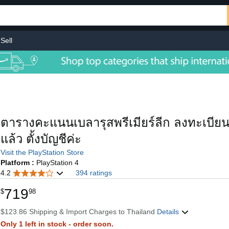
Sell
ตารางคะแนนเบลารุสพรีเมียร์ลีก ลงทะเบียน
แล้ว ตั้งบัญชีค่ะ
Visit the PlayStation Store
Platform :
PlayStation 4
4.2
394 ratings
719
$
98
$123.86 Shipping & Import Charges to Thailand
Details
Only 1 left in stock - order soon.