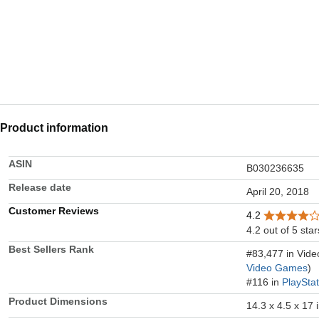
Product information
ASIN
B030236635
Release date
April 20, 2018
Customer Reviews
4.2
4.2 out of 5 star
Best Sellers Rank
#83,477 in Vid
Video Games
)
#116 in
PlaySta
Product Dimensions
14.3 x 4.5 x 17