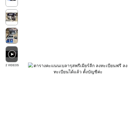
2 VIDEOS