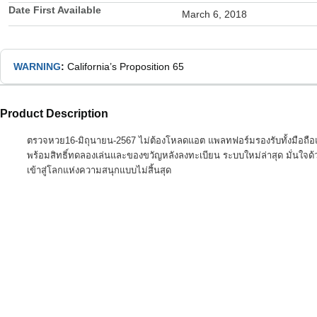
Date First Available
March 6, 2018
WARNING
:
California’s Proposition 65
Product Description
ตรวจหวย16-มิถุนายน-2567 ไม่ต้องโหลดแอต แพลทฟอร์มรองรับทั้งมือถือแล
พร้อมสิทธิ์ทดลองเล่นและของขวัญหลังลงทะเบียน ระบบใหม่ล่าสุด มั่นใจด้วย A
เข้าสู่โลกแห่งความสนุกแบบไม่สิ้นสุด