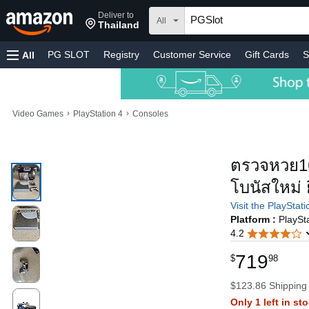
Deliver to
All
Thailand
PG SLOT
Registry
Customer Service
Gift Cards
S
All
›
›
Video Games
PlayStation 4
Consoles
ตรวจหวย16-
โบนัสใหม่ ย
Visit the PlayStat
Platform :
PlaySt
4.2
719
$
98
$123.86 Shipping
Only 1 left in st