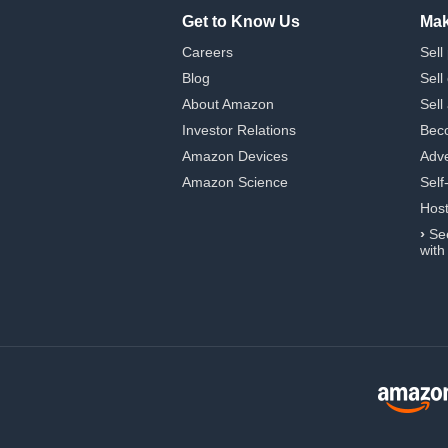
Get to Know Us
Mak
Careers
Sell
Blog
Sell
About Amazon
Sell
Investor Relations
Beco
Amazon Devices
Adve
Amazon Science
Self
Hos
›
Se
with