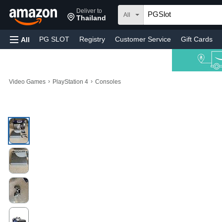
Deliver to
All
Thailand
PG SLOT
Registry
Customer Service
Gift Cards
All
›
›
Video Games
PlayStation 4
Consoles