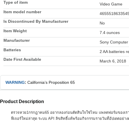
Type of item
Video Game
Item model number
465551863354
Is Discontinued By Manufacturer
No
Item Weight
7.4 ounces
Manufacturer
Sony Computer 
Batteries
2 AA batteries r
Date First Available
March 6, 2018
WARNING
:
California’s Proposition 65
Product Description
ตรวจหวย1กรกฎาคม65 อยากลองก่อนตัดสินใจใช่ไหม แพลตฟอร์มของเราไม่ต้
ฟีเจอร์ใหม่ล่าสุด ระบบ API ลิขสิทธิ์แท้พร้อมกิจกรรมรายวันที่อัปเดตอย่าง