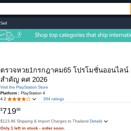
Sell
ตรวจหวย1กรกฎาคม65 โปรโมชั่นออนไลน์ ฝ
สําคัญ คศ 2026
Visit the PlayStation Store
Platform :
PlayStation 4
4.2
394 ratings
719
$
98
$123.86 Shipping & Import Charges to Thailand
Details
Only 1 left in stock - order soon.