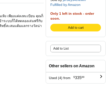
Fulfilled by Amazon
Only 1 left in stock - order
ิง เพียงแค่ลงทะเบียน คุณก็
soon.
ข้าระบบก็ได้ทดลองเล่นฟรีกับ
สิทธิ์สะสมแต้มแลกรางวัลน่า
Add to cart
Add to List
Other sellers on Amazon
$
335
99
Used (4) from