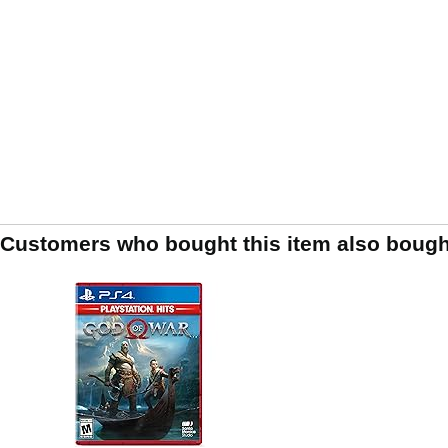
Customers who bought this item also bough