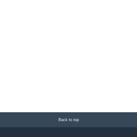
Back to top