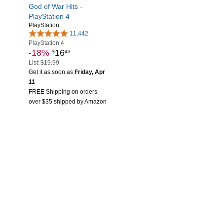
God of War Hits -
PlayStation 4
PlayStation
11,442
PlayStation 4
-18%
16
$
43
List:
$19.99
Get it as soon as
Friday, Apr
11
FREE Shipping on orders
over $35 shipped by Amazon