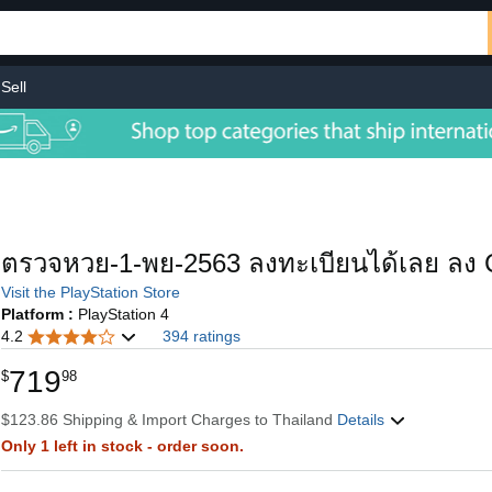
Sell
ตรวจหวย-1-พย-2563 ลงทะเบียนได้เลย ลง C
Visit the PlayStation Store
Platform :
PlayStation 4
4.2
394 ratings
719
$
98
$123.86 Shipping & Import Charges to Thailand
Details
Only 1 left in stock - order soon.