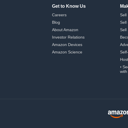
Get to Know Us
Mak
Careers
Sell
Blog
Sell
About Amazon
Sell
Investor Relations
Beco
Amazon Devices
Adve
Amazon Science
Self
Hos
›
Se
with