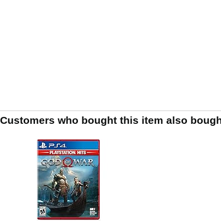
Customers who bought this item also bough