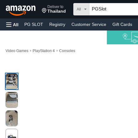
Deliver to
All
Thailand
PG SLOT
Registry
Customer Service
Gift Cards
All
›
›
Video Games
PlayStation 4
Consoles