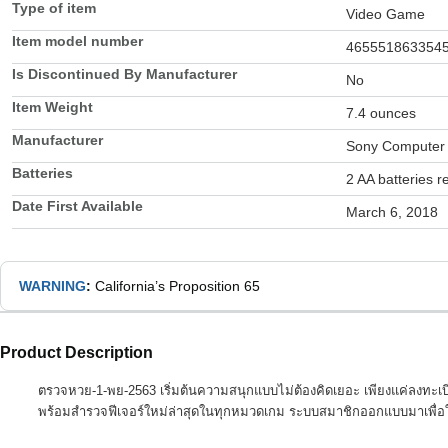
Type of item
Video Game
Item model number
465551863354
Is Discontinued By Manufacturer
No
Item Weight
7.4 ounces
Manufacturer
Sony Computer 
Batteries
2 AA batteries r
Date First Available
March 6, 2018
WARNING
:
California’s Proposition 65
Product Description
ตรวจหวย-1-พย-2563 เริ่มต้นความสนุกแบบไม่ต้องคิดเยอะ เพียงแค่ลงทะเบี
พร้อมสำรวจฟีเจอร์ใหม่ล่าสุดในทุกหมวดเกม ระบบสมาชิกออกแบบมาเพื่อให้ค