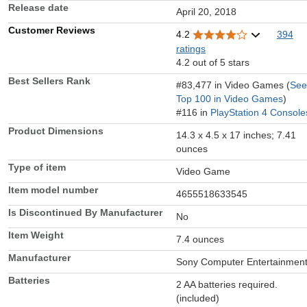
Release date
April 20, 2018
Customer Reviews
4.2
394
ratings
4.2 out of 5 stars
Best Sellers Rank
#83,477 in Video Games (
See
Top 100 in Video Games
)
#116 in
PlayStation 4 Console
Product Dimensions
14.3 x 4.5 x 17 inches; 7.41
ounces
Type of item
Video Game
Item model number
4655518633545
Is Discontinued By Manufacturer
No
Item Weight
7.4 ounces
Manufacturer
Sony Computer Entertainmen
Batteries
2 AA batteries required.
(included)