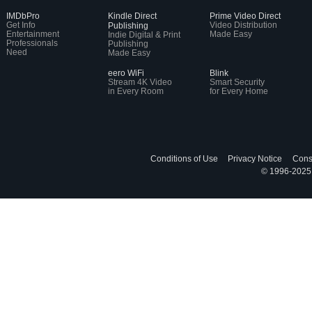
IMDbPro
Kindle Direct
Prime Video Direct
Get Info
Video Distribution
Publishing
Entertainment
Made Easy
Indie Digital & Print
Professionals
Publishing
Need
Made Easy
eero WiFi
Blink
Stream 4K Video
Smart Security
in Every Room
for Every Home
Conditions of Use
Privacy Notice
Cons
© 1996-2025, 