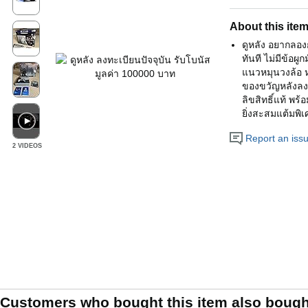
About this ite
ดูหลัง อยากลอง
ทันที ไม่มีข้อผ
แนวหมุนวงล้อ หร
ของขวัญหลังลงท
ลิขสิทธิ์แท้ พร้
ยิ่งสะสมแต้มพิ
Report an issue
2 VIDEOS
Customers who bought this item also bough