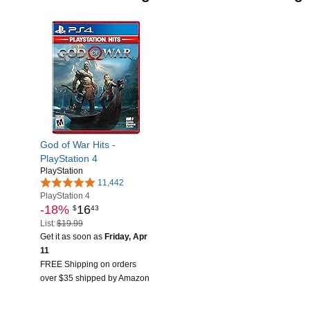
God of War Hits -
PlayStation 4
PlayStation
11,442
PlayStation 4
-18%
16
$
43
List:
$19.99
Get it as soon as
Friday, Apr
11
FREE Shipping on orders
over $35 shipped by Amazon