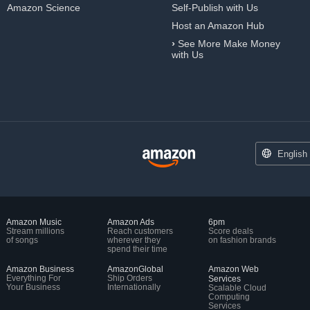
Amazon Science
Self-Publish with Us
Host an Amazon Hub
›
See More Make Money
with Us
English
Amazon Music
Amazon Ads
6pm
Stream millions
Reach customers
Score deals
of songs
wherever they
on fashion brands
spend their time
Amazon Business
AmazonGlobal
Amazon Web
Everything For
Ship Orders
Services
Your Business
Internationally
Scalable Cloud
Computing
Services