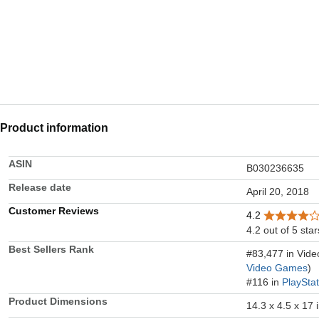
Product information
ASIN
B030236635
Release date
April 20, 2018
Customer Reviews
4.2
4.2 out of 5 star
Best Sellers Rank
#83,477 in Vid
Video Games
)
#116 in
PlaySta
Product Dimensions
14.3 x 4.5 x 17