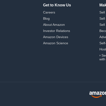
Get to Know Us
Mak
Careers
Sell
Blog
Sell
About Amazon
Sell
Investor Relations
Beco
Amazon Devices
Adve
Amazon Science
Self
Hos
›
Se
with