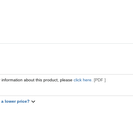
 information about this product, please
click here.
[PDF ]
t a lower price?