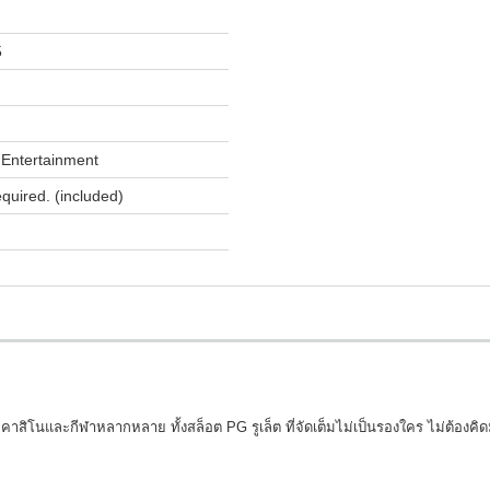
5
Entertainment
equired. (included)
คาสิโนและกีฬาหลากหลาย ทั้งสล็อต PG รูเล็ต ที่จัดเต็มไม่เป็นรองใคร ไม่ต้องคิ