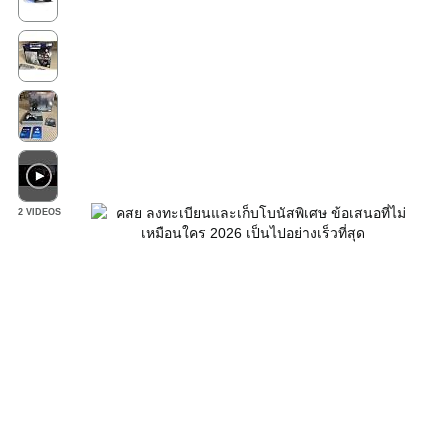
2 VIDEOS