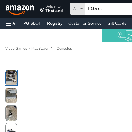
Deliver to
All
Thailand
PG SLOT
Registry
Customer Service
Gift Cards
All
›
›
Video Games
PlayStation 4
Consoles